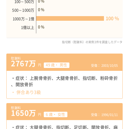
0 %
100～500万
0 %
500～1000万
100 %
1000万～1憶
0 %
1億以上
指切断（慰謝料）の実例3件を調査したデータ
慰謝料
2767万
49 歳・ 男性
円
受傷： 2003/10/05
症状：
上腕骨骨折
大腿骨骨折
指切断
粉砕骨折
開放骨折
併合あり3級
慰謝料
1650万
6 歳・ 女性
円
受傷： 1996/01/11
症状：
大腿骨骨折
指切断
足切断
開放骨折
麻