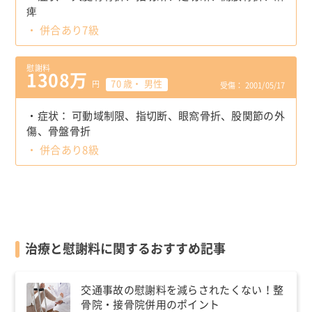
痺
併合あり7級
慰謝料
1308万
70 歳・ 男性
円
受傷： 2001/05/17
症状：
可動域制限
指切断
眼窩骨折
股関節の外
傷
骨盤骨折
併合あり8級
治療と慰謝料に関するおすすめ記事
交通事故の慰謝料を減らされたくない！整
骨院・接骨院併用のポイント