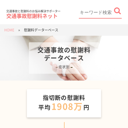
Skip
to
content
Search
for:
交通事故と慰謝料のお悩み解決サポーター
交通事故慰謝料ネット
HOME
»
慰謝料データーベース
交通事故の慰謝料
データベース
症状別
指切断
の慰謝料
1908万
平均
円