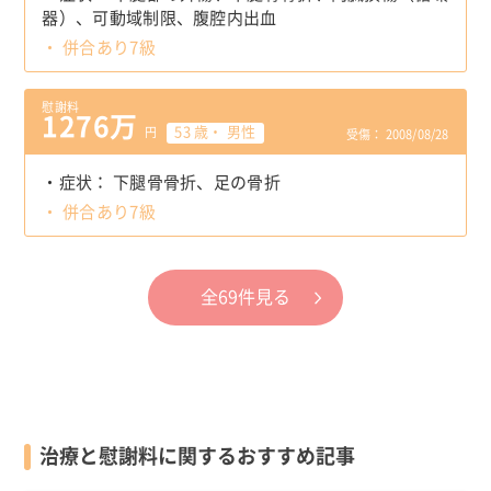
器）
可動域制限
腹腔内出血
併合あり7級
慰謝料
1276万
53 歳・ 男性
円
受傷： 2008/08/28
症状：
下腿骨骨折
足の骨折
併合あり7級
全69件見る
治療と慰謝料に関するおすすめ記事