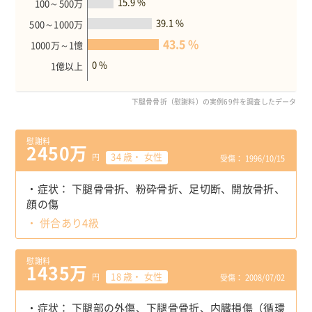
15.9 %
100～500万
39.1 %
500～1000万
43.5 %
1000万～1憶
0 %
1億以上
下腿骨骨折（慰謝料）の実例69件を調査したデータ
慰謝料
2450万
34 歳・ 女性
円
受傷： 1996/10/15
症状：
下腿骨骨折
粉砕骨折
足切断
開放骨折
顔の傷
併合あり4級
慰謝料
1435万
18 歳・ 女性
円
受傷： 2008/07/02
症状：
下腿部の外傷
下腿骨骨折
内臓損傷（循環