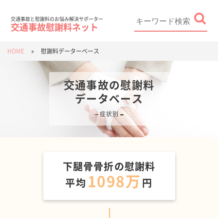
Skip
to
content
Search
for:
交通事故と慰謝料のお悩み解決サポーター
交通事故慰謝料ネット
HOME
»
慰謝料データーベース
交通事故の慰謝料
データベース
症状別
下腿骨骨折
の慰謝料
1098万
平均
円