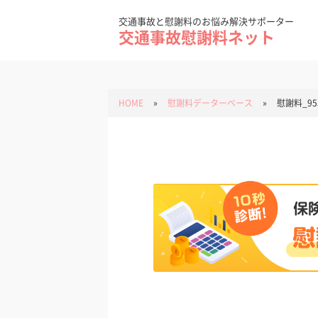
Skip
to
content
交通事故と慰謝料のお悩み解決サポーター
交通事故慰謝料ネット
HOME
»
慰謝料データーベース
»
慰謝料_95