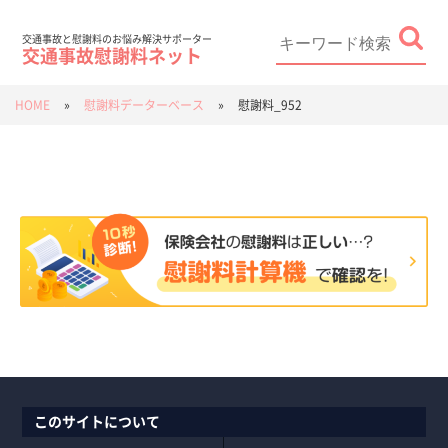
Skip
to
content
Search
for:
交通事故と慰謝料のお悩み解決サポーター
交通事故慰謝料ネット
HOME
»
慰謝料データーベース
»
慰謝料_952
このサイトについて