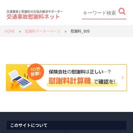
Skip
to
content
Search
for:
交通事故と慰謝料のお悩み解決サポーター
交通事故慰謝料ネット
HOME
»
慰謝料データーベース
»
慰謝料_909
このサイトについて