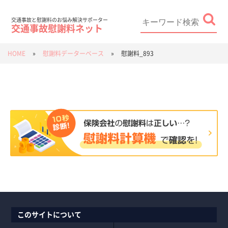
Skip
to
content
Search
for:
交通事故と慰謝料のお悩み解決サポーター
交通事故慰謝料ネット
HOME
»
慰謝料データーベース
»
慰謝料_893
このサイトについて