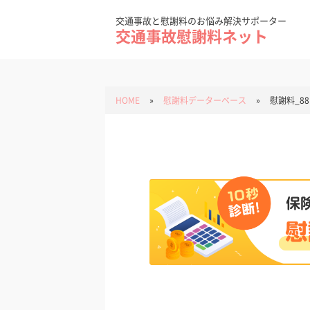
Skip
to
content
交通事故と慰謝料のお悩み解決サポーター
交通事故慰謝料ネット
HOME
»
慰謝料データーベース
»
慰謝料_88