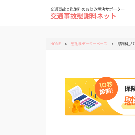
Skip
to
content
交通事故と慰謝料のお悩み解決サポーター
交通事故慰謝料ネット
HOME
»
慰謝料データーベース
»
慰謝料_87