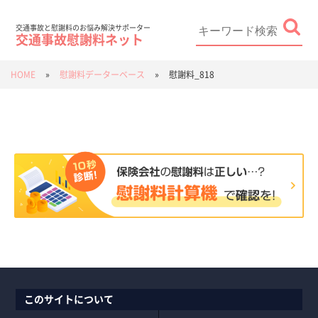
Skip
to
content
Search
for:
交通事故と慰謝料のお悩み解決サポーター
交通事故慰謝料ネット
HOME
»
慰謝料データーベース
»
慰謝料_818
このサイトについて