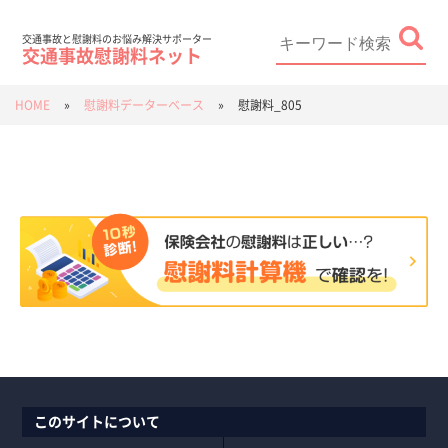
Skip
to
content
Search
for:
交通事故と慰謝料のお悩み解決サポーター
交通事故慰謝料ネット
HOME
»
慰謝料データーベース
»
慰謝料_805
このサイトについて