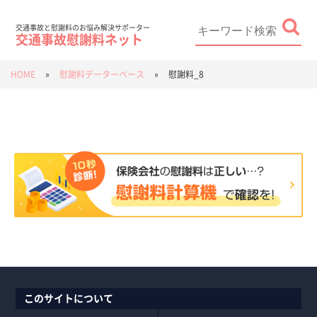
Skip
to
content
Search
for:
交通事故と慰謝料のお悩み解決サポーター
交通事故慰謝料ネット
HOME
»
慰謝料データーベース
»
慰謝料_8
このサイトについて