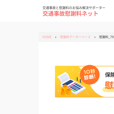
Skip
to
content
交通事故と慰謝料のお悩み解決サポーター
交通事故慰謝料ネット
HOME
»
慰謝料データーベース
»
慰謝料_79