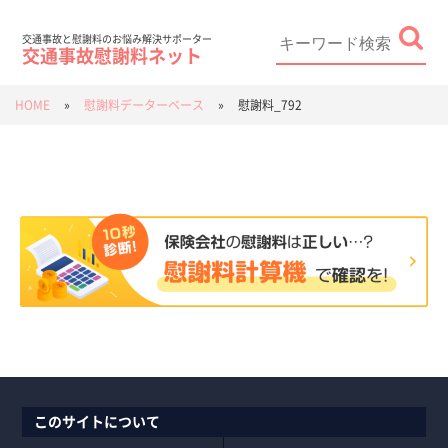
Skip
to
content
Search
for:
交通事故と慰謝料のお悩み解決サポーター
交通事故慰謝料ネット
HOME
»
慰謝料データーベース
»
慰謝料_792
このサイトについて