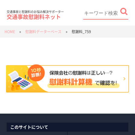
Skip
to
content
Search
for:
交通事故と慰謝料のお悩み解決サポーター
交通事故慰謝料ネット
HOME
»
慰謝料データーベース
»
慰謝料_759
このサイトについて