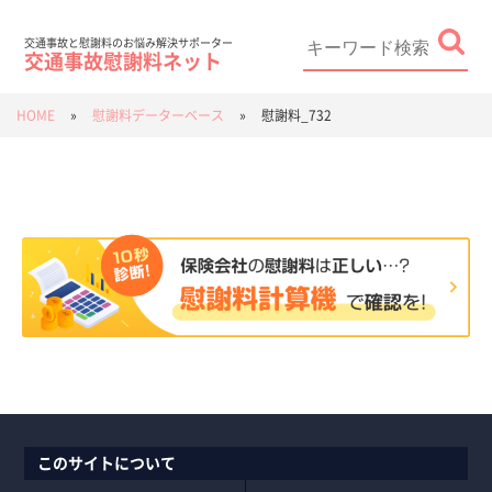
Skip
to
content
Search
for:
交通事故と慰謝料のお悩み解決サポーター
交通事故慰謝料ネット
HOME
»
慰謝料データーベース
»
慰謝料_732
このサイトについて