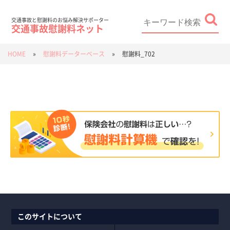
Skip
to
content
Search
for:
交通事故と慰謝料のお悩み解決サポーター
交通事故慰謝料ネット
HOME
»
慰謝料データーベース
»
慰謝料_702
このサイトについて