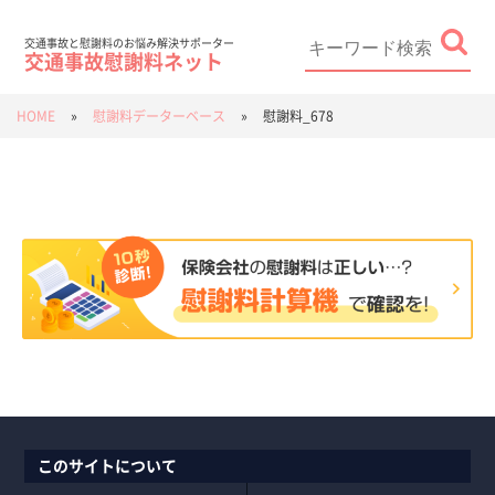
Skip
to
content
Search
for:
交通事故と慰謝料のお悩み解決サポーター
交通事故慰謝料ネット
HOME
»
慰謝料データーベース
»
慰謝料_678
このサイトについて