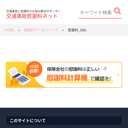
Skip
to
content
Search
for:
交通事故と慰謝料のお悩み解決サポーター
交通事故慰謝料ネット
HOME
»
慰謝料データーベース
»
慰謝料_666
このサイトについて