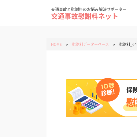
Skip
to
content
交通事故と慰謝料のお悩み解決サポーター
交通事故慰謝料ネット
HOME
»
慰謝料データーベース
»
慰謝料_64