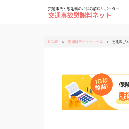
Skip
to
content
交通事故と慰謝料のお悩み解決サポーター
交通事故慰謝料ネット
HOME
»
慰謝料データーベース
»
慰謝料_64