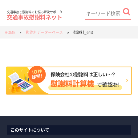
Skip
to
content
Search
for:
交通事故と慰謝料のお悩み解決サポーター
交通事故慰謝料ネット
HOME
»
慰謝料データーベース
»
慰謝料_643
このサイトについて