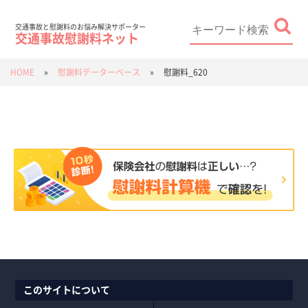
Skip
to
content
Search
for:
交通事故と慰謝料のお悩み解決サポーター
交通事故慰謝料ネット
HOME
»
慰謝料データーベース
»
慰謝料_620
このサイトについて