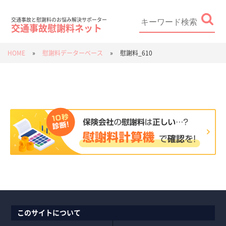
Skip
to
content
Search
for:
交通事故と慰謝料のお悩み解決サポーター
交通事故慰謝料ネット
HOME
»
慰謝料データーベース
»
慰謝料_610
このサイトについて