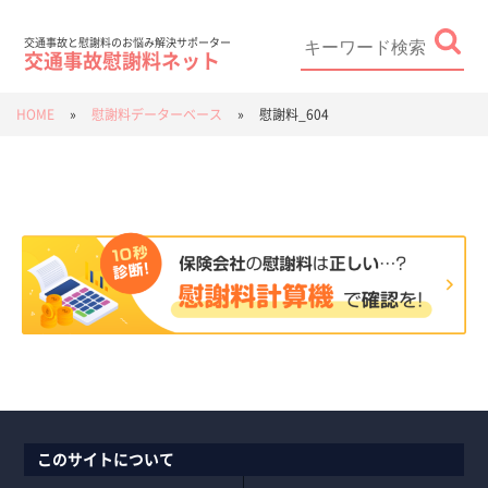
Skip
to
content
Search
for:
交通事故と慰謝料のお悩み解決サポーター
交通事故慰謝料ネット
HOME
»
慰謝料データーベース
»
慰謝料_604
このサイトについて