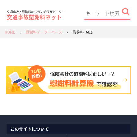
Skip
to
content
Search
for:
交通事故と慰謝料のお悩み解決サポーター
交通事故慰謝料ネット
HOME
»
慰謝料データーベース
»
慰謝料_602
このサイトについて