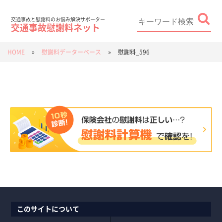
Skip
to
content
Search
for:
交通事故と慰謝料のお悩み解決サポーター
交通事故慰謝料ネット
HOME
»
慰謝料データーベース
»
慰謝料_596
このサイトについて