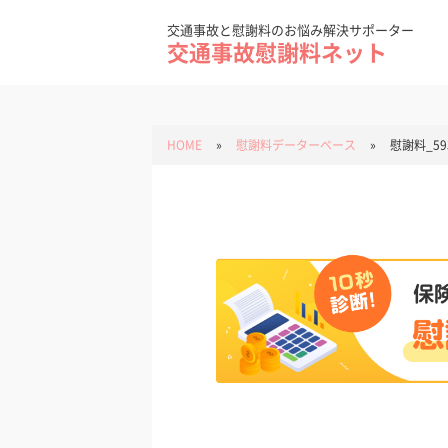
Skip
to
content
交通事故と慰謝料のお悩み解決サポーター
交通事故慰謝料ネット
HOME
»
慰謝料データーベース
»
慰謝料_59