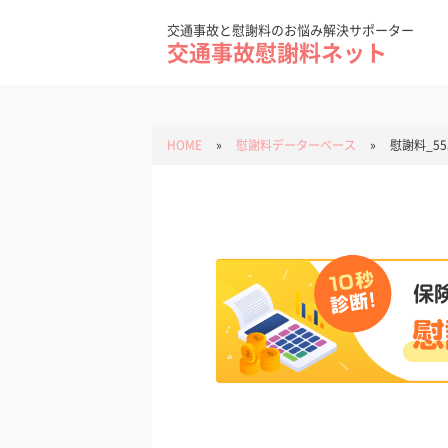
Skip
to
content
交通事故と慰謝料のお悩み解決サポーター
交通事故慰謝料ネット
HOME
»
慰謝料データーベース
»
慰謝料_55