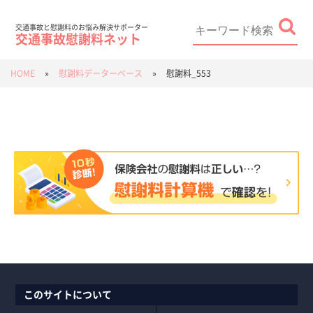
Skip
to
content
Search
for:
交通事故と慰謝料のお悩み解決サポーター
交通事故慰謝料ネット
HOME
»
慰謝料データーベース
»
慰謝料_553
このサイトについて