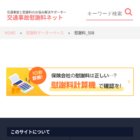
Skip
to
content
Search
for:
交通事故と慰謝料のお悩み解決サポーター
交通事故慰謝料ネット
HOME
»
慰謝料データーベース
»
慰謝料_508
このサイトについて