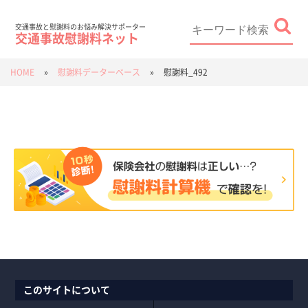
Skip
to
content
Search
for:
交通事故と慰謝料のお悩み解決サポーター
交通事故慰謝料ネット
HOME
»
慰謝料データーベース
»
慰謝料_492
このサイトについて