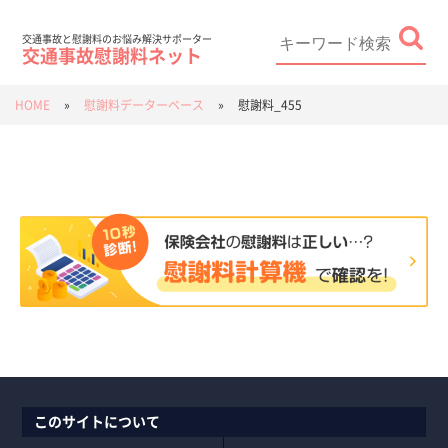
Skip
to
content
Search
for:
交通事故と慰謝料のお悩み解決サポーター
交通事故慰謝料ネット
HOME
»
慰謝料データーベース
»
慰謝料_455
このサイトについて