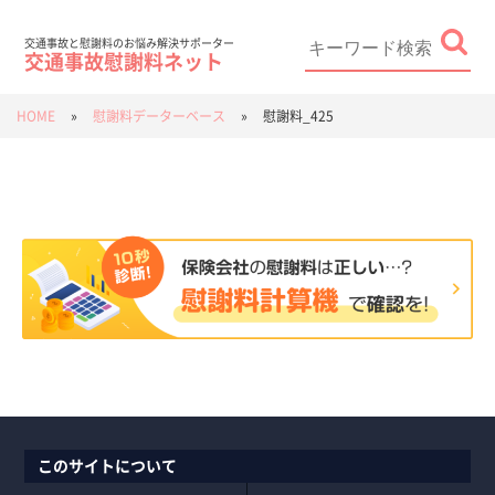
Skip
to
content
Search
for:
交通事故と慰謝料のお悩み解決サポーター
交通事故慰謝料ネット
HOME
»
慰謝料データーベース
»
慰謝料_425
このサイトについて