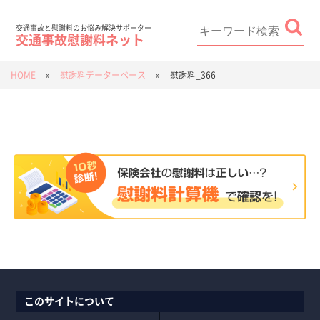
Skip
to
content
Search
for:
交通事故と慰謝料のお悩み解決サポーター
交通事故慰謝料ネット
HOME
»
慰謝料データーベース
»
慰謝料_366
このサイトについて