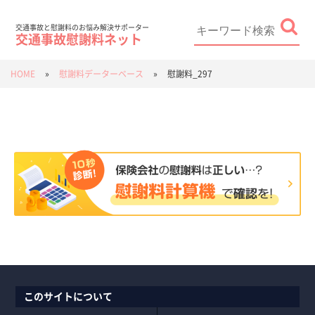
Skip
to
content
Search
for:
交通事故と慰謝料のお悩み解決サポーター
交通事故慰謝料ネット
HOME
»
慰謝料データーベース
»
慰謝料_297
このサイトについて