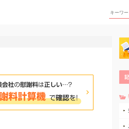
Search
for: