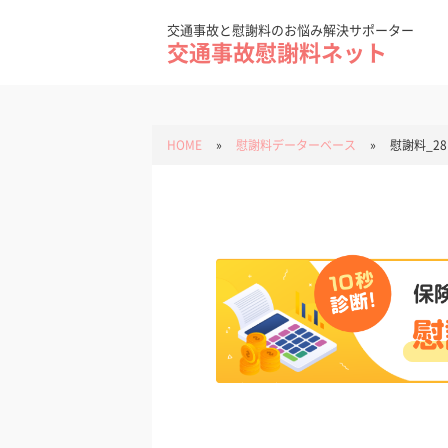
Skip
to
content
交通事故と慰謝料のお悩み解決サポーター
交通事故慰謝料ネット
HOME
»
慰謝料データーベース
»
慰謝料_28