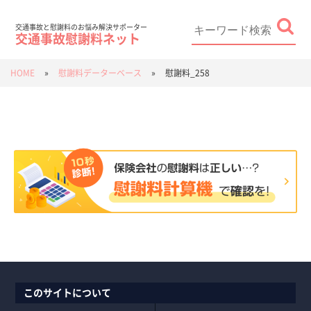
Skip
to
content
Search
for:
交通事故と慰謝料のお悩み解決サポーター
交通事故慰謝料ネット
HOME
»
慰謝料データーベース
»
慰謝料_258
このサイトについて