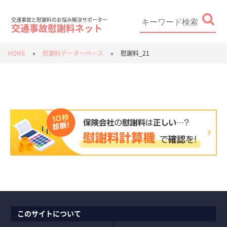
Skip
to
content
Search
for:
交通事故と慰謝料のお悩み解決サポーター
交通事故慰謝料ネット
HOME
»
慰謝料データーベース
»
慰謝料_21
このサイトについて