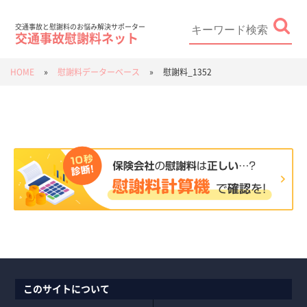
Skip
to
content
Search
for:
交通事故と慰謝料のお悩み解決サポーター
交通事故慰謝料ネット
HOME
»
慰謝料データーベース
»
慰謝料_1352
このサイトについて