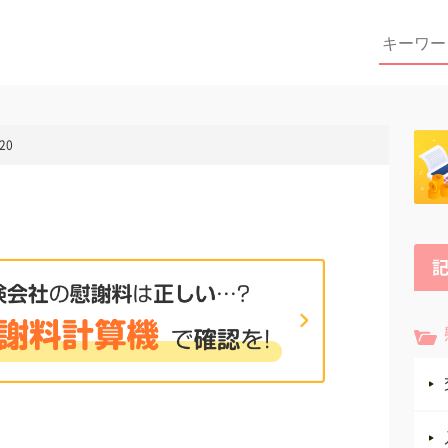
Search
for:
20