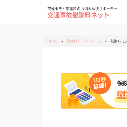
Skip
to
content
交通事故と慰謝料のお悩み解決サポーター
交通事故慰謝料ネット
HOME
»
慰謝料データーベース
»
慰謝料_13