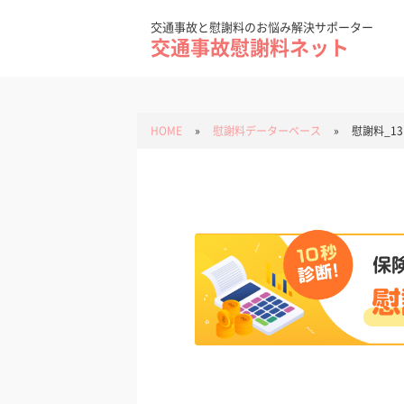
Skip
to
content
交通事故と慰謝料のお悩み解決サポーター
交通事故慰謝料ネット
HOME
»
慰謝料データーベース
»
慰謝料_13