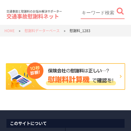
Skip
to
content
Search
for:
交通事故と慰謝料のお悩み解決サポーター
交通事故慰謝料ネット
HOME
»
慰謝料データーベース
»
慰謝料_1283
このサイトについて