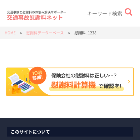
Skip
to
content
Search
for:
交通事故と慰謝料のお悩み解決サポーター
交通事故慰謝料ネット
HOME
»
慰謝料データーベース
»
慰謝料_1228
このサイトについて