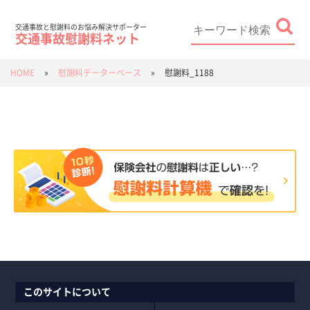
Skip
to
content
Search
for:
交通事故と慰謝料のお悩み解決サポーター
交通事故慰謝料ネット
HOME
»
慰謝料データーベース
»
慰謝料_1188
このサイトについて