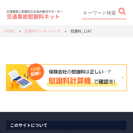
Skip
to
content
Search
for:
交通事故と慰謝料のお悩み解決サポーター
交通事故慰謝料ネット
HOME
»
慰謝料データーベース
»
慰謝料_1147
このサイトについて