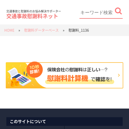
Skip
to
content
Search
for:
交通事故と慰謝料のお悩み解決サポーター
交通事故慰謝料ネット
HOME
»
慰謝料データーベース
»
慰謝料_1136
このサイトについて