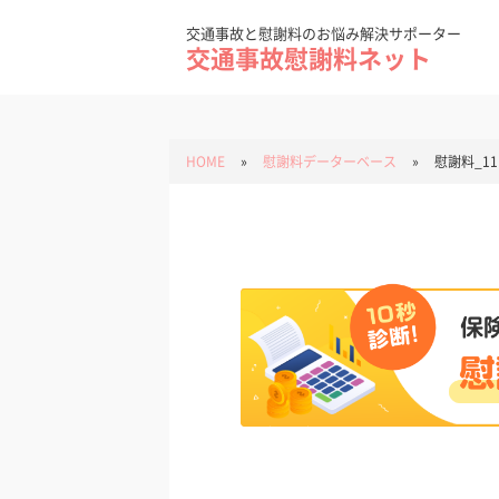
Skip
to
content
交通事故と慰謝料のお悩み解決サポーター
交通事故慰謝料ネット
HOME
»
慰謝料データーベース
»
慰謝料_11