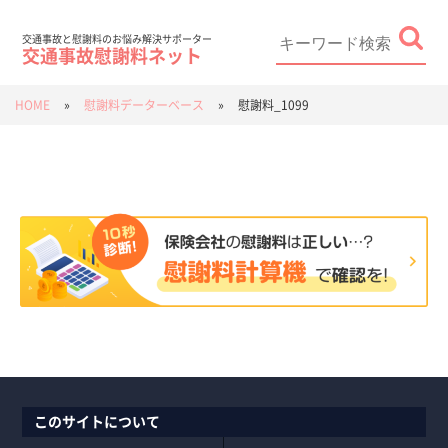
Skip
to
content
Search
for:
交通事故と慰謝料のお悩み解決サポーター
交通事故慰謝料ネット
HOME
»
慰謝料データーベース
»
慰謝料_1099
このサイトについて