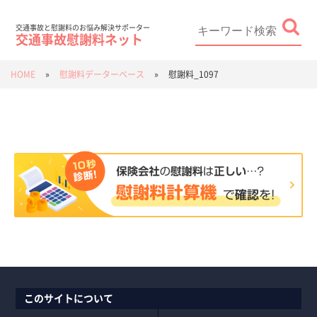
Skip
to
content
Search
for:
交通事故と慰謝料のお悩み解決サポーター
交通事故慰謝料ネット
HOME
»
慰謝料データーベース
»
慰謝料_1097
このサイトについて