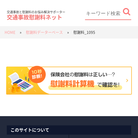
Skip
to
content
Search
for:
交通事故と慰謝料のお悩み解決サポーター
交通事故慰謝料ネット
HOME
»
慰謝料データーベース
»
慰謝料_1095
このサイトについて